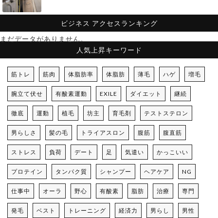
ビジネス
アクセスランキング
まだデータがありません。
人気上昇キーワード
筋トレ
筋肉
体脂肪率
体脂肪
薄毛
ハゲ
増毛
腕立て伏せ
有酸素運動
EXILE
ダイエット
継続
徹底
運動
植毛
坊主
育毛剤
テストステロン
男らしさ
髪の毛
トライアスロン
腹筋
腹直筋
ストレス
負荷
デート
足
気遣い
かっこいい
プロテイン
タンパク質
シャンプー
ヘアケア
NG
仕事中
オーラ
野心
有酸素
脂肪
治療
専門
発毛
ベスト
トレーニング
経済力
男らし
男性