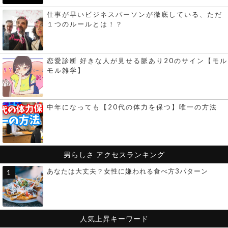
仕事が早いビジネスパーソンが徹底している、ただ
１つのルールとは！？
恋愛診断 好きな人が見せる脈あり20のサイン【モル
モル雑学】
中年になっても【20代の体力を保つ】唯一の方法
男らしさ
アクセスランキング
あなたは大丈夫？女性に嫌われる食べ方3パターン
人気上昇キーワード