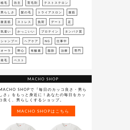
植毛
坊主
育毛剤
テストステロン
男らしさ
髪の毛
トライアスロン
腹筋
腹直筋
ストレス
負荷
デート
足
気遣い
かっこいい
プロテイン
タンパク質
シャンプー
ヘアケア
NG
仕事中
オーラ
野心
有酸素
脂肪
治療
専門
発毛
ベスト
MACHO SHOP
MACHO SHOPで『毎日のカッコ良さ・男ら
しさ』をもっと身近に！あなたの毎日をカッ
コ良く、男らしくするショップ。
MACHO SHOPはこちら