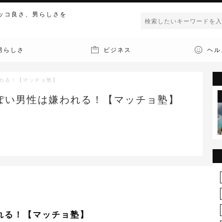
ッコ良さ、男らしさを
男らしさ
ビジネス
ヘル
れる！【マッチョ塾】
ぽい男性は嫌われる！【マッチョ塾】
れる！【マッチョ塾】