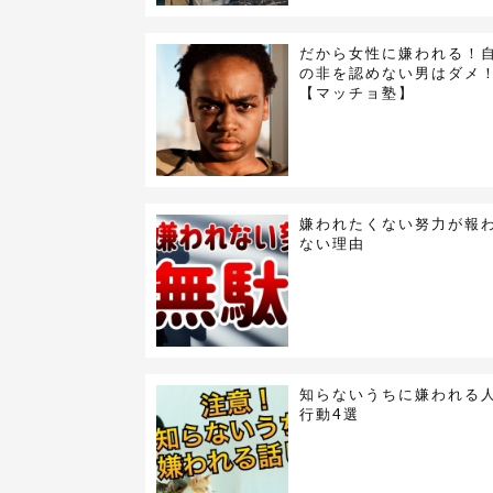
だから女性に嫌われる！
の非を認めない男はダメ
【マッチョ塾】
嫌われたくない努力が報
ない理由
知らないうちに嫌われる
行動4選