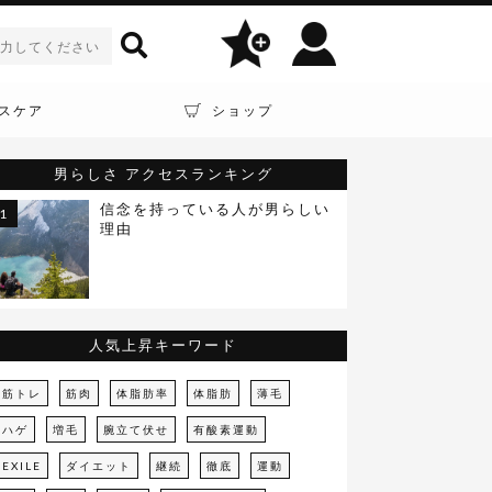
スケア
ショップ
男らしさ
アクセスランキング
信念を持っている人が男らしい
理由
人気上昇キーワード
筋トレ
筋肉
体脂肪率
体脂肪
薄毛
ハゲ
増毛
腕立て伏せ
有酸素運動
EXILE
ダイエット
継続
徹底
運動