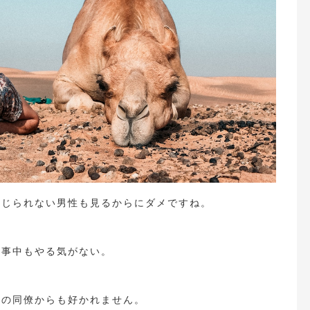
感じられない男性も見るからにダメですね。
仕事中もやる気がない。
場の同僚からも好かれません。