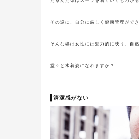
たるんだ体はスーツを着ていてもわか
その逆に、自分に厳しく健康管理がで
そんな姿は女性には魅力的に映り、自
堂々と水着姿になれますか？
清潔感がない