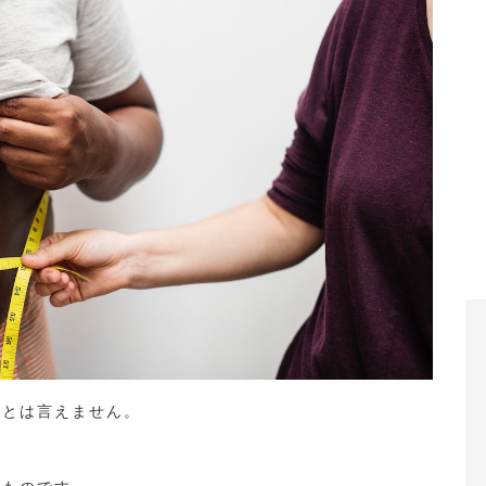
いとは言えません。