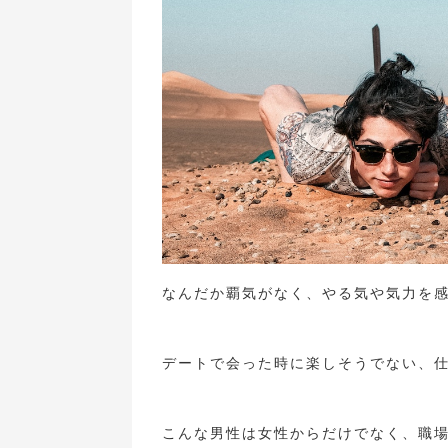
なんだか覇気がなく、やる気や気力を
デートで会った時に楽しそうでない、
こんな男性は女性からだけでなく、職