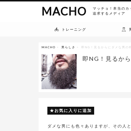
MACHO
マッチョ！本当のカ
追求するメディア
トレーニング
MACHO
>
男らしさ
> 即NG！見るからにダメな男の
即NG！見るか
お気に入りに追加
ダメな男にも色々ありますが、その人