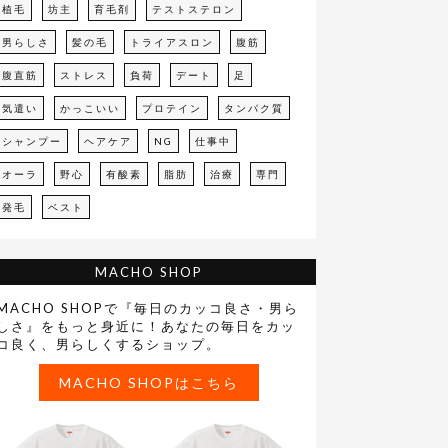
植毛
坊主
育毛剤
テストステロン
男らしさ
髪の毛
トライアスロン
腹筋
腹直筋
ストレス
負荷
デート
足
気遣い
かっこいい
プロテイン
タンパク質
シャンプー
ヘアケア
NG
仕事中
オーラ
野心
有酸素
脂肪
治療
専門
発毛
ベスト
MACHO SHOP
MACHO SHOPで『毎日のカッコ良さ・男ら
しさ』をもっと身近に！あなたの毎日をカッ
コ良く、男らしくするショップ。
MACHO SHOPはこちら