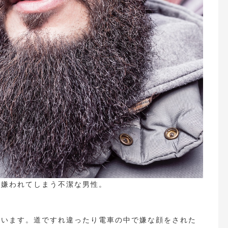
て嫌われてしまう不潔な男性。
ています。道ですれ違ったり電車の中で嫌な顔をされた