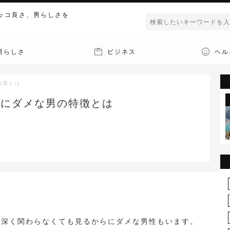
ッコ良さ、男らしさを
男らしさ
ビジネス
ヘル
特徴とは
らにダメな男の特徴とは
と深く関わらなくても見るからにダメな男性もいます。