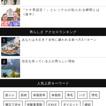
『ケチ男認定！』とレッテルが貼られる瞬間とは
《後半》
男らしさ
アクセスランキング
あなたは大丈夫？女性に嫌われる食べ方3パターン
信念を持っている人が男らしい理由
人気上昇キーワード
筋トレ
筋肉
体脂肪率
体脂肪
薄毛
ハゲ
増毛
腕立て伏せ
有酸素運動
EXILE
ダイエット
継続