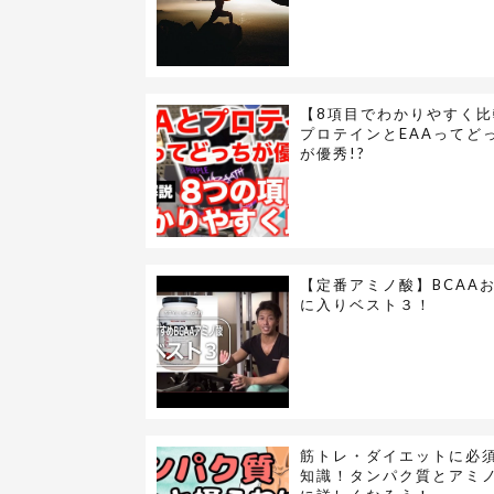
【8項目でわかりやすく比
プロテインとEAAってど
が優秀!?
【定番アミノ酸】BCAA
に入りベスト３！
筋トレ・ダイエットに必
知識！タンパク質とアミ