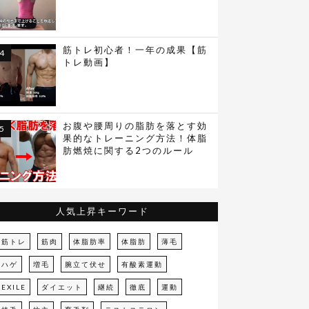
筋トレ初心者！一年の成果【筋
トレ動画】
お腹や腰周りの脂肪を落とす効
果的なトレーニング方法！体脂
肪燃焼に関する2つのルール
人気上昇キーワード
筋トレ
筋肉
体脂肪率
体脂肪
薄毛
ハゲ
増毛
腕立て伏せ
有酸素運動
EXILE
ダイエット
継続
徹底
運動