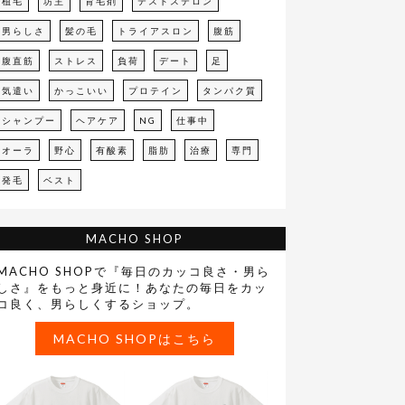
植毛
坊主
育毛剤
テストステロン
男らしさ
髪の毛
トライアスロン
腹筋
腹直筋
ストレス
負荷
デート
足
気遣い
かっこいい
プロテイン
タンパク質
シャンプー
ヘアケア
NG
仕事中
オーラ
野心
有酸素
脂肪
治療
専門
発毛
ベスト
MACHO SHOP
MACHO SHOPで『毎日のカッコ良さ・男ら
しさ』をもっと身近に！あなたの毎日をカッ
コ良く、男らしくするショップ。
MACHO SHOPはこちら