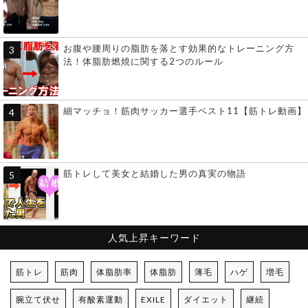
お腹や腰周りの脂肪を落とす効果的なトレーニング方
法！体脂肪燃焼に関する2つのルール
細マッチョ！筋肉サッカー選手ベスト11【筋トレ動画】
筋トレして美女と結婚した男の真実の物語
人気上昇キーワード
筋トレ
筋肉
体脂肪率
体脂肪
薄毛
ハゲ
増毛
腕立て伏せ
有酸素運動
EXILE
ダイエット
継続