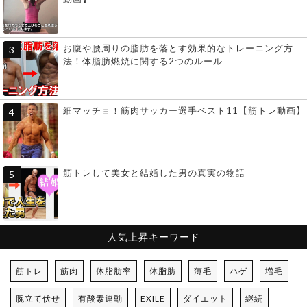
お腹や腰周りの脂肪を落とす効果的なトレーニング方
法！体脂肪燃焼に関する2つのルール
細マッチョ！筋肉サッカー選手ベスト11【筋トレ動画】
筋トレして美女と結婚した男の真実の物語
人気上昇キーワード
筋トレ
筋肉
体脂肪率
体脂肪
薄毛
ハゲ
増毛
腕立て伏せ
有酸素運動
EXILE
ダイエット
継続