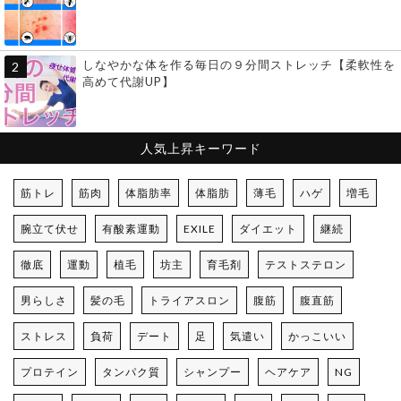
しなやかな体を作る毎日の９分間ストレッチ【柔軟性を
高めて代謝UP】
人気上昇キーワード
筋トレ
筋肉
体脂肪率
体脂肪
薄毛
ハゲ
増毛
腕立て伏せ
有酸素運動
EXILE
ダイエット
継続
徹底
運動
植毛
坊主
育毛剤
テストステロン
男らしさ
髪の毛
トライアスロン
腹筋
腹直筋
ストレス
負荷
デート
足
気遣い
かっこいい
プロテイン
タンパク質
シャンプー
ヘアケア
NG