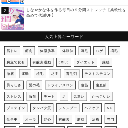
しなやかな体を作る毎日の９分間ストレッチ【柔軟性を
高めて代謝UP】
人気上昇キーワード
筋トレ
筋肉
体脂肪率
体脂肪
薄毛
ハゲ
増毛
腕立て伏せ
有酸素運動
EXILE
ダイエット
継続
徹底
運動
植毛
坊主
育毛剤
テストステロン
男らしさ
髪の毛
トライアスロン
腹筋
腹直筋
ストレス
負荷
デート
足
気遣い
かっこいい
プロテイン
タンパク質
シャンプー
ヘアケア
NG
仕事中
オーラ
野心
有酸素
脂肪
治療
専門