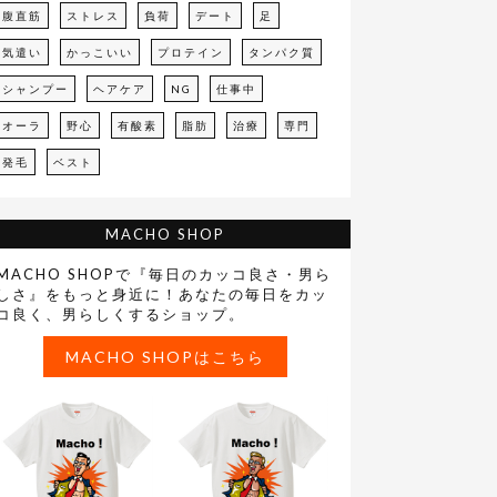
腹直筋
ストレス
負荷
デート
足
気遣い
かっこいい
プロテイン
タンパク質
シャンプー
ヘアケア
NG
仕事中
オーラ
野心
有酸素
脂肪
治療
専門
発毛
ベスト
MACHO SHOP
MACHO SHOPで『毎日のカッコ良さ・男ら
しさ』をもっと身近に！あなたの毎日をカッ
コ良く、男らしくするショップ。
MACHO SHOPはこちら