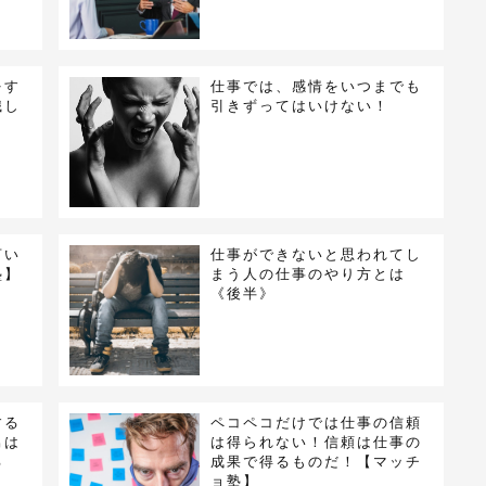
をす
仕事では、感情をいつまでも
識し
引きずってはいけない！
言い
仕事ができないと思われてし
塾】
まう人の仕事のやり方とは
《後半》
する
ペコペコだけでは仕事の信頼
男は
は得られない！信頼は仕事の
る
成果で得るものだ！【マッチ
ョ塾】