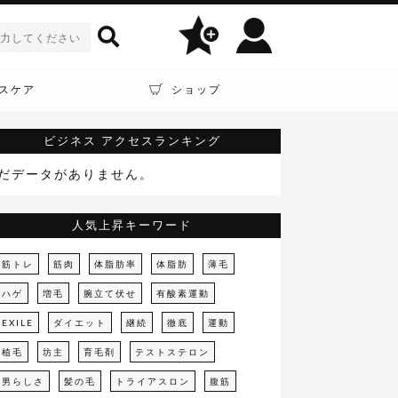
スケア
ショップ
ビジネス
アクセスランキング
だデータがありません。
人気上昇キーワード
筋トレ
筋肉
体脂肪率
体脂肪
薄毛
ハゲ
増毛
腕立て伏せ
有酸素運動
EXILE
ダイエット
継続
徹底
運動
植毛
坊主
育毛剤
テストステロン
男らしさ
髪の毛
トライアスロン
腹筋