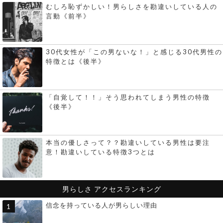
むしろ恥ずかしい！男らしさを勘違いしている人の
言動《前半》
30代女性が「この男ないな！」と感じる30代男性の
特徴とは《後半》
「自覚して！！」そう思われてしまう男性の特徴
《後半》
本当の優しさって？？勘違いしている男性は要注
意！勘違いしている特徴3つとは
男らしさ
アクセスランキング
信念を持っている人が男らしい理由