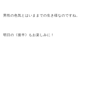
男性の色気とはいままでの生き様なのですね。
明日の《後半》もお楽しみに！