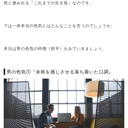
然と滲み出る『これまでの生き様』なのです。
では一体本当の色気とはどんなことを言うのでしょうか。
本日は男の色気の特徴《前半》をみていきましょう。
男の色気①『余裕を感じさせる落ち着いた口調』