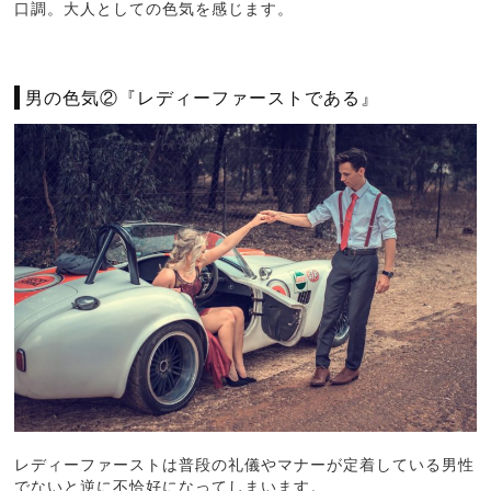
口調。大人としての色気を感じます。
男の色気②『レディーファーストである』
レディーファーストは普段の礼儀やマナーが定着している男性
でないと逆に不恰好になってしまいます。