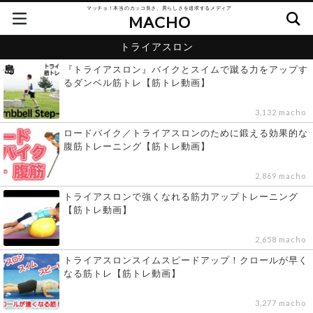
マッチョ！本当のカッコ良さ、男らしさを追求するメディア
MACHO
トライアスロン
『トライアスロン』バイクとスイムで蹴る力をアップす
るダンベル筋トレ【筋トレ動画】
3,132 macho
ロードバイク／トライアスロンのために鍛える効果的な
腹筋トレーニング【筋トレ動画】
2,869 macho
トライアスロンで強くなれる筋力アップトレーニング
【筋トレ動画】
2,658 macho
トライアスロンスイムスピードアップ！クロールが早く
なる筋トレ【筋トレ動画】
3,277 macho