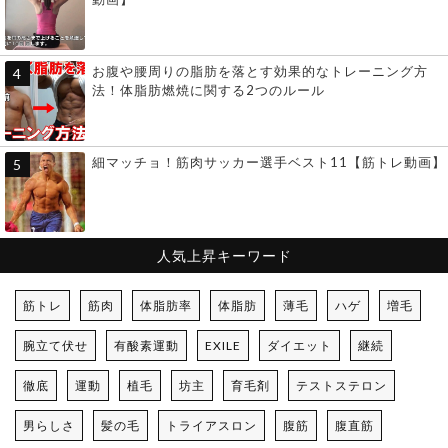
お腹や腰周りの脂肪を落とす効果的なトレーニング方
法！体脂肪燃焼に関する2つのルール
細マッチョ！筋肉サッカー選手ベスト11【筋トレ動画】
人気上昇キーワード
筋トレ
筋肉
体脂肪率
体脂肪
薄毛
ハゲ
増毛
腕立て伏せ
有酸素運動
EXILE
ダイエット
継続
徹底
運動
植毛
坊主
育毛剤
テストステロン
男らしさ
髪の毛
トライアスロン
腹筋
腹直筋