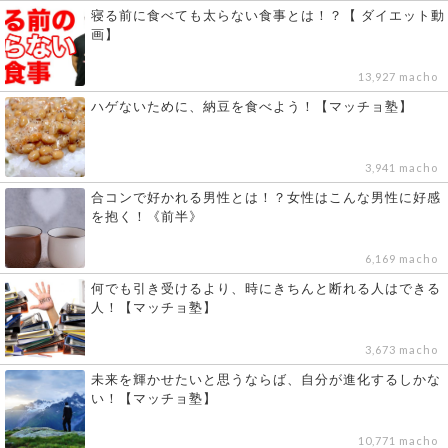
寝る前に食べても太らない食事とは！？【 ダイエット動
画】
13,927 macho
ハゲないために、納豆を食べよう！【マッチョ塾】
3,941 macho
合コンで好かれる男性とは！？女性はこんな男性に好感
を抱く！《前半》
6,169 macho
何でも引き受けるより、時にきちんと断れる人はできる
人！【マッチョ塾】
3,673 macho
未来を輝かせたいと思うならば、自分が進化するしかな
い！【マッチョ塾】
10,771 macho