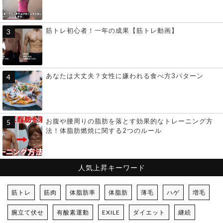
筋トレ初心者！一年の成果【筋トレ動画】
あなたは大丈夫？女性に嫌われる食べ方3パターン
お腹や腰周りの脂肪を落とす効果的なトレーニング方
法！体脂肪燃焼に関する2つのルール
人気上昇キーワード
筋トレ
筋肉
体脂肪率
体脂肪
薄毛
ハゲ
増毛
腕立て伏せ
有酸素運動
EXILE
ダイエット
継続