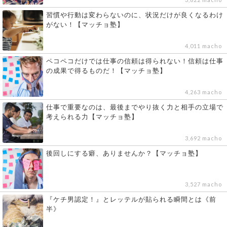
習慣や行動は変わらないのに、状況だけが良くなるわけ
がない！【マッチョ塾】
4,011 macho
ペコペコだけでは仕事の信頼は得られない！信頼は仕事
の成果で得るものだ！【マッチョ塾】
4,263 macho
仕事で重要なのは、最後までやり抜く力と相手の立場で
考えられる力【マッチョ塾】
3,692 macho
後回しにする癖、ありませんか？【マッチョ塾】
3,527 macho
『ケチ男認定！』とレッテルが貼られる瞬間とは《前
半》