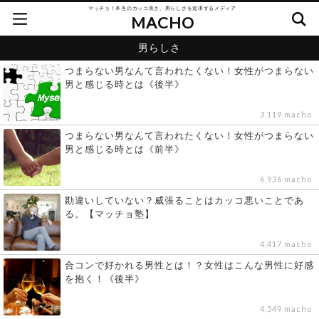
マッチョ！本当のカッコ良さ、男らしさを追求するメディア
MACHO
男らしさ
つまらない男なんて言われたくない！女性がつまらない
男と感じる時とは《後半》
3,119 macho
つまらない男なんて言われたくない！女性がつまらない
男と感じる時とは《前半》
6,936 macho
勘違いしていない？威張ることはカッコ悪いことであ
る。【マッチョ塾】
4,417 macho
合コンで好かれる男性とは！？女性はこんな男性に好感
を抱く！《後半》
4,549 macho