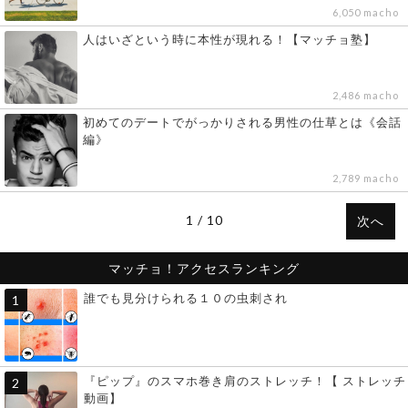
6,050 macho
人はいざという時に本性が現れる！【マッチョ塾】
2,486 macho
初めてのデートでがっかりされる男性の仕草とは《会話
編》
2,789 macho
1 / 10
次へ
マッチョ！アクセスランキング
誰でも見分けられる１０の虫刺され
『ピップ』のスマホ巻き肩のストレッチ！【 ストレッチ
動画】