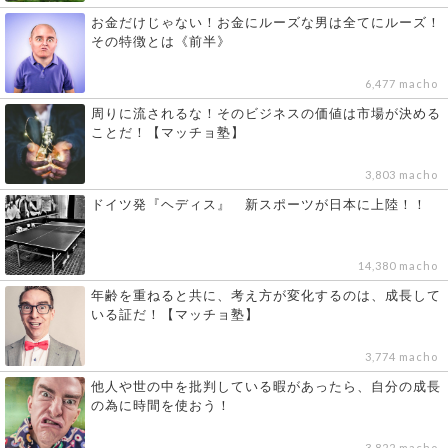
お金だけじゃない！お金にルーズな男は全てにルーズ！
その特徴とは《前半》
6,477 macho
周りに流されるな！そのビジネスの価値は市場が決める
ことだ！【マッチョ塾】
3,803 macho
ドイツ発『ヘディス』 新スポーツが日本に上陸！！
14,380 macho
年齢を重ねると共に、考え方が変化するのは、成長して
いる証だ！【マッチョ塾】
3,774 macho
他人や世の中を批判している暇があったら、自分の成長
の為に時間を使おう！
3,822 macho