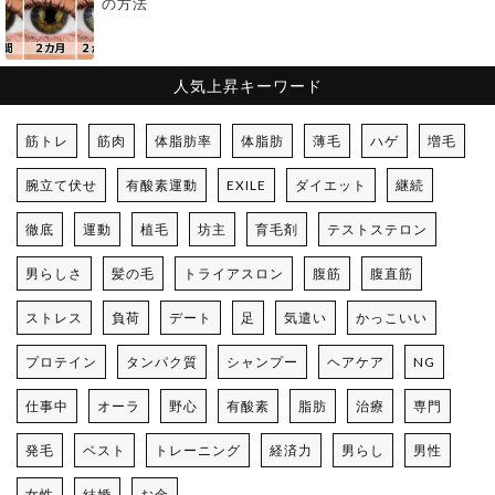
の方法
人気上昇キーワード
筋トレ
筋肉
体脂肪率
体脂肪
薄毛
ハゲ
増毛
腕立て伏せ
有酸素運動
EXILE
ダイエット
継続
徹底
運動
植毛
坊主
育毛剤
テストステロン
男らしさ
髪の毛
トライアスロン
腹筋
腹直筋
ストレス
負荷
デート
足
気遣い
かっこいい
プロテイン
タンパク質
シャンプー
ヘアケア
NG
仕事中
オーラ
野心
有酸素
脂肪
治療
専門
発毛
ベスト
トレーニング
経済力
男らし
男性
女性
結婚
お金